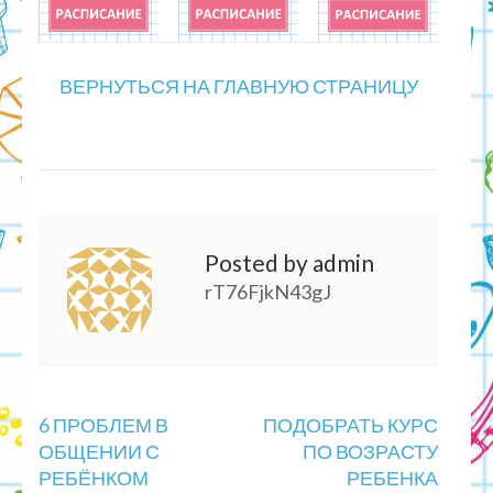
ВЕРНУТЬСЯ НА ГЛАВНУЮ СТРАНИЦУ
Posted by admin
rT76FjkN43gJ
Навигация
6 ПРОБЛЕМ В
ПОДОБРАТЬ КУРС
по
ОБЩЕНИИ С
ПО ВОЗРАСТУ
записям
РЕБЁНКОМ
РЕБЕНКА